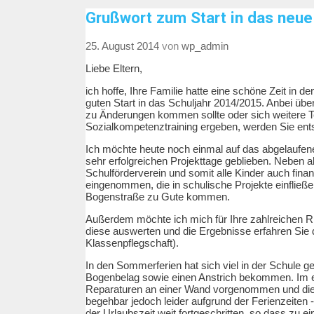
Grußwort zum Start in das neue
25. August 2014
von
wp_admin
Liebe Eltern,
ich hoffe, Ihre Familie hatte eine schöne Zeit in
guten Start in das Schuljahr 2014/2015. Anbei über
zu Änderungen kommen sollte oder sich weitere T
Sozialkompetenztraining ergeben, werden Sie ents
Ich möchte heute noch einmal auf das abgelaufene
sehr erfolgreichen Projekttage geblieben. Neben al
Schulförderverein und somit alle Kinder auch fina
eingenommen, die in schulische Projekte einflie
Bogenstraße zu Gute kommen.
Außerdem möchte ich mich für Ihre zahlreichen
diese auswerten und die Ergebnisse erfahren Sie 
Klassenpflegschaft).
In den Sommerferien hat sich viel in der Schule
Bogenbelag sowie einen Anstrich bekommen. Im 
Reparaturen an einer Wand vorgenommen und dies
begehbar jedoch leider aufgrund der Ferienzeiten
der Urlaubszeit weit fortgeschritten, so dass zu