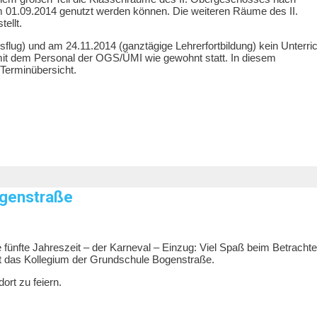
1.09.2014 genutzt werden können. Die weiteren Räume des II.
ellt.
flug) und am 24.11.2014 (ganztägige Lehrerfortbildung) kein Unterric
 mit dem Personal der OGS/ÜMI wie gewohnt statt. In diesem
Terminübersicht.
ogenstraße
 fünfte Jahreszeit – der Karneval – Einzug: Viel Spaß beim Betracht
scht das Kollegium der Grundschule Bogenstraße.
ort zu feiern.