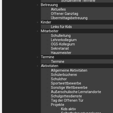
Schulinterne Termine
Betreuung
Aktuelles
Offener Ganztag
Übermittagsbetreuung
Kinder
Links für Kids
Mitarbeiter
Schulleitung
Lehrerkollegium
OGS-Kollegium
Sekretariat
Hausmeister
Termine
Termine
Aktivitäten
Allgemeine Aktivitäten
Schülerbücherei
Schulchor
Sportwettbewerbe
Sonstige Wettbewerbe
Außerschulische Lernstandorte
Schulgottesdienste
Tag der Offenen Tür
Projekte
Kids aktiv