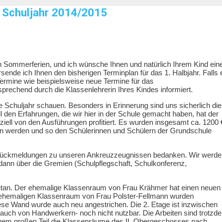
 Schuljahr 2014/2015
 den Sommerferien, und ich wünsche Ihnen und natürlich Ihrem Kind ein
sende ich Ihnen den bisherigen Terminplan für das 1. Halbjahr. Falls 
ermine wie beispielsweise neue Termine für das
prechend durch die Klassenlehrerin Ihres Kindes informiert.
 Schuljahr schauen. Besonders in Erinnerung sind uns sicherlich die
l den Erfahrungen, die wir hier in der Schule gemacht haben, hat der
nziell von den Ausführungen profitiert. Es wurden insgesamt ca. 1200 
ßen werden und so den Schülerinnen und Schülern der Grundschule
 Rückmeldungen zu unseren Ankreuzzeugnissen bedanken. Wir werde
dann über die Gremien (Schulpflegschaft, Schulkonferenz,
 getan. Der ehemalige Klassenraum von Frau Krähmer hat einen neuen
ehemaligen Klassenraum von Frau Polster-Fellmann wurden
e Wand wurde auch neu angestrichen. Die 2. Etage ist inzwischen
 -auch von Handwerkern- noch nicht nutzbar. Die Arbeiten sind trotzd
 einem großen Teil die Klassenräume des II. Obergeschosses nach