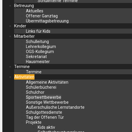
Schulinterne Termine
Betreuung
Aktuelles
Offener Ganztag
Übermittagsbetreuung
Kinder
Links für Kids
Mitarbeiter
Schulleitung
Lehrerkollegium
OGS-Kollegium
Sekretariat
Hausmeister
Termine
Termine
Aktivitäten
Allgemeine Aktivitäten
Schülerbücherei
Schulchor
Sportwettbewerbe
Sonstige Wettbewerbe
Außerschulische Lernstandorte
Schulgottesdienste
Tag der Offenen Tür
Projekte
Kids aktiv