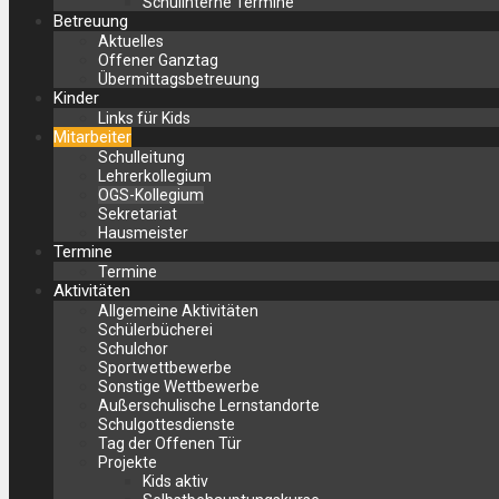
Schulinterne Termine
Betreuung
Aktuelles
Offener Ganztag
Übermittagsbetreuung
Kinder
Links für Kids
Mitarbeiter
Schulleitung
Lehrerkollegium
OGS-Kollegium
Sekretariat
Hausmeister
Termine
Termine
Aktivitäten
Allgemeine Aktivitäten
Schülerbücherei
Schulchor
Sportwettbewerbe
Sonstige Wettbewerbe
Außerschulische Lernstandorte
Schulgottesdienste
Tag der Offenen Tür
Projekte
Kids aktiv