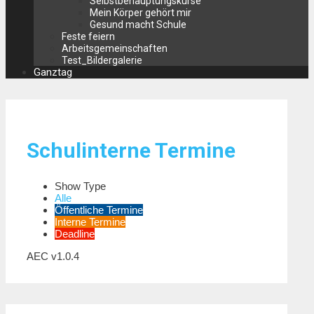
Selbstbehauptungskurse
Mein Körper gehört mir
Gesund macht Schule
Feste feiern
Arbeitsgemeinschaften
Test_Bildergalerie
Ganztag
Schulinterne Termine
Show Type
Alle
Öffentliche Termine
Interne Termine
Deadline
AEC v1.0.4