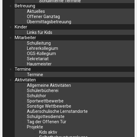
Schulinterne Termine
Betreuung
Aktuelles
Offener Ganztag
Übermittagsbetreuung
Kinder
Links für Kids
Mitarbeiter
Schulleitung
Lehrerkollegium
OGS-Kollegium
Sekretariat
Hausmeister
Termine
Termine
Aktivitäten
Allgemeine Aktivitäten
Schülerbücherei
Schulchor
Sportwettbewerbe
Sonstige Wettbewerbe
Außerschulische Lernstandorte
Schulgottesdienste
Tag der Offenen Tür
Projekte
Kids aktiv